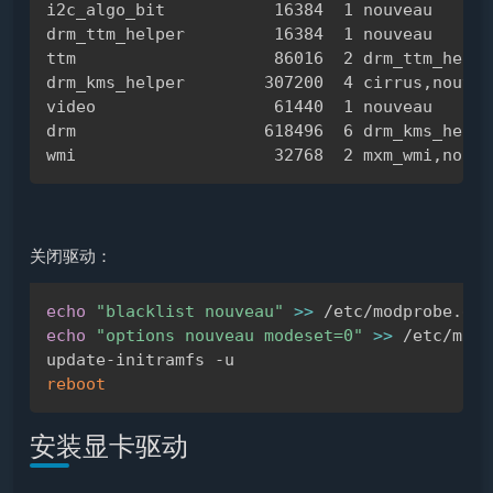
i2c_algo_bit           16384  1 nouveau

drm_ttm_helper         16384  1 nouveau

ttm                    86016  2 drm_ttm_helpe
drm_kms_helper        307200  4 cirrus,nouveau
video                  61440  1 nouveau

drm                   618496  6 drm_kms_helpe
关闭驱动：
echo
"blacklist nouveau"
>>
Copy
echo
"options nouveau modeset=0"
>>
 /etc/modp
reboot
安装显卡驱动