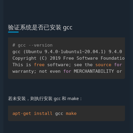
验证系统是否已安装 gcc
# gcc --version
Copy
gcc 
(
Ubuntu 9.4.0-1ubuntu1~20.04.1
)
 9.4.0

Copyright 
(
C
)
 2019 Free Software Foundation, I
This is 
free
 software
;
 see the 
source
for
 cop
warranty
;
 not even 
for
若未安装，则执行安装 gcc 和 make：
apt-get
install
 gcc 
make
Copy