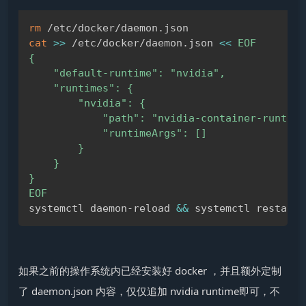
rm
Copy
cat
>>
 /etc/docker/daemon.json 
<<
EOF

{

    "default-runtime": "nvidia",

    "runtimes": {

        "nvidia": {

            "path": "nvidia-container-runtime"
            "runtimeArgs": []

        }

    }

}

EOF
systemctl daemon-reload 
&&
如果之前的操作系统内已经安装好 docker ，并且额外定制
了 daemon.json 内容，仅仅追加 nvidia runtime即可，不