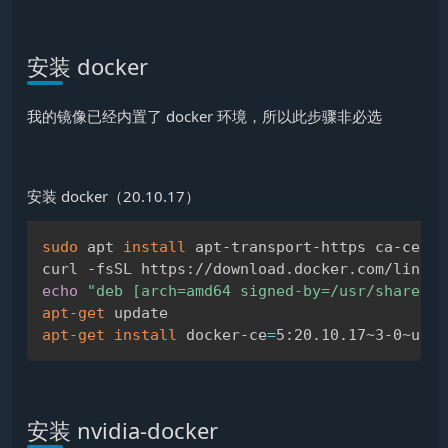
安装 docker
我的镜像已经内置了 docker 环境，所以此步骤非必选
安装 docker（20.10.17）
sudo
 apt 
install
 apt-transport-https ca-certi
Copy
curl -fsSL https://download.docker.com/linux/
echo
"deb [arch=amd64 signed-by=/usr/share/ke
apt-get
apt-get
install
 docker-ce
=
5:20.10.17~3-0~ubun
安装 nvidia-docker