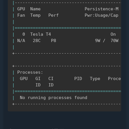
|
|
 GPU  Name                 Persistence-M 
|
 B
|
 Fan  Temp   Perf          Pwr:Usage/Cap 
|
  
|
|
|
==
==
==
==
==
==
==
==
==
==
==
==
==
==
==
==
==
==
==
==
=
+
==
|
   0  Tesla T4                       On  
|
 0
|
 N/A   28C    P8               9W /  70W 
|
  
|
|
+-----------------------------------------+--
|
 Processes:                                 
|
  GPU   GI   CI        PID   Type   Process 
|
        ID   ID                             
|
==
==
==
==
==
==
==
==
==
==
==
==
==
==
==
==
==
==
==
==
==
==
|
  No running processes found                