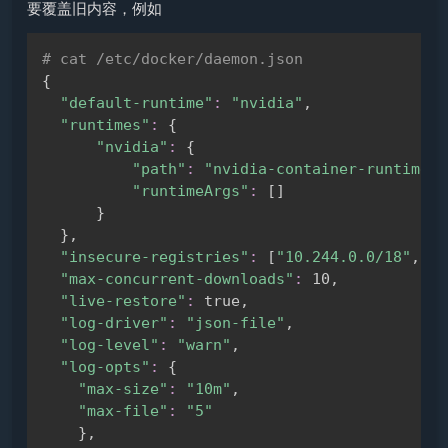
要覆盖旧内容，例如
# cat /etc/docker/daemon.json
Copy
{
"default-runtime"
:
"nvidia"
,

"runtimes"
:
{
"nvidia"
:
{
"path"
:
"nvidia-container-runtime"
,

"runtimeArgs"
:
[
]
}
}
,

"insecure-registries"
:
[
"10.244.0.0/18"
,
"10
"max-concurrent-downloads"
:
 10,

"live-restore"
:
 true,

"log-driver"
:
"json-file"
,

"log-level"
:
"warn"
,

"log-opts"
:
{
"max-size"
:
"10m"
,

"max-file"
:
"5"
}
,
