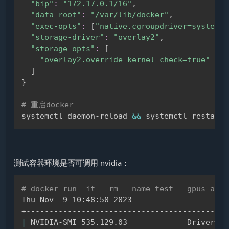
"bip"
:
"172.17.0.1/16"
,

"data-root"
:
"/var/lib/docker"
,

"exec-opts"
:
[
"native.cgroupdriver=systemd"
"storage-driver"
:
"overlay2"
,

"storage-opts"
:
[
"overlay2.override_kernel_check=true"
]
}
# 重启docker
systemctl daemon-reload 
&&
测试容器环境是否可调用 nvidia：
# docker run -it --rm --name test --gpus all 
Copy
Thu Nov  9 10:48:50 2023     

|
 NVIDIA-SMI 535.129.03             Driver Ve