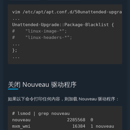
Copy
..
.

Unattended-Upgrade::Package-Blacklist 
{
#    "linux-image-*";
#    "linux-headers-*";
..
}
;
..
关闭 Nouveau 驱动程序
如果以下命令打印任何内容，则加载 Nouveau 驱动程序：
# lsmod | grep nouveau

Copy
nouveau              2285568  0

mxm_wmi                16384  1 nouveau
