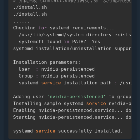
# 开机启动（install.sh执行两次，第一次可能环境变
./install.sh

..
..
..
Checking 
for
 systemd requirements
..
.

  /usr/lib/systemd/system directory exists?  Y
  systemctl found 
in
 PATH?  Yes

systemd installation/uninstallation supported

Installation parameters:

  User  
:
 nvidia-persistenced

  Group 
:
 nvidia-persistenced

  systemd 
service
 installation path 
:
 /usr/li
Adding user 
'nvidia-persistenced'
 to group 
'n
Installing sample systemd 
service
 nvidia-pers
Enabling nvidia-persistenced.service
..
. done.

Starting nvidia-persistenced.service
..
. done.

systemd 
service