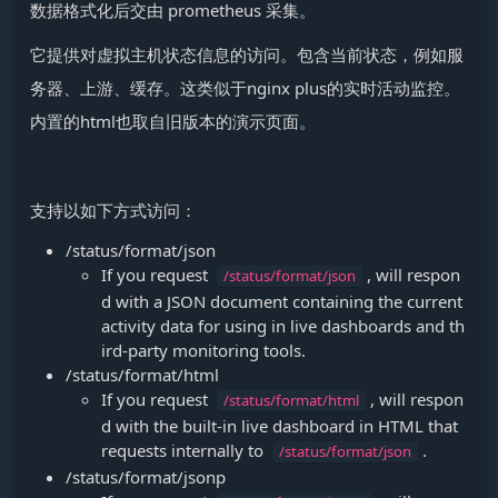
数据格式化后交由 prometheus 采集。
它提供对虚拟主机状态信息的访问。包含当前状态，例如服
务器、上游、缓存。这类似于nginx plus的实时活动监控。
内置的html也取自旧版本的演示页面。
支持以如下方式访问：
/status/format/json
If you request
​, will respon
/status/format/json
d with a JSON document containing the current
activity data for using in live dashboards and th
ird-party monitoring tools.
/status/format/html
If you request
​, will respon
/status/format/html
d with the built-in live dashboard in HTML that
requests internally to
​.
/status/format/json
/status/format/jsonp