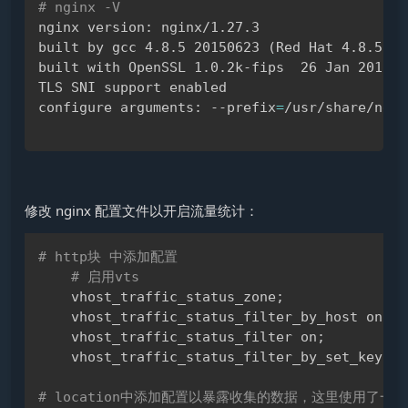
# nginx -V
nginx version: nginx/1.27.3

built by gcc 4.8.5 20150623 
(
Red Hat 4.8.5-44
built with OpenSSL 1.0.2k-fips  26 Jan 2017

TLS SNI support enabled

configure arguments: --prefix
=
/usr/share/ngin
修改 nginx 配置文件以开启流量统计：
# http块 中添加配置
Copy
# 启用vts
    vhost_traffic_status_zone
;
    vhost_traffic_status_filter_by_host on
;
    vhost_traffic_status_filter on
;
    vhost_traffic_status_filter_by_set_key 
$s
# location中添加配置以暴露收集的数据，这里使用了一