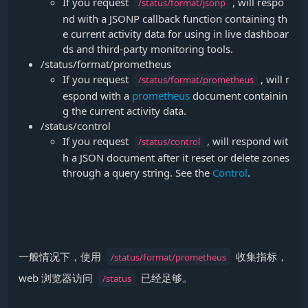
If you request
​, will respo
/status/format/jsonp
nd with a JSONP callback function containing th
e current activity data for using in live dashboar
ds and third-party monitoring tools.
/status/format/prometheus
If you request
​, will r
/status/format/prometheus
espond with a
prometheus
document containin
g the current activity data.
/status/control
If you request
​, will respond wit
/status/control
h a JSON document after it reset or delete zones
through a query string. See the
Control
.
一般情况下，使用
​ 收集指标，
/status/format/prometheus
web 浏览器访问
​ 已经足够。
/status