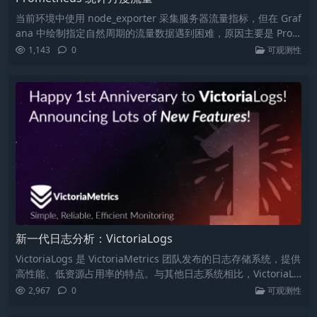
当前环境中使用 node_exporter 采集服务器流量指标，但在 Graf
ana 中绘制指定自然周期的流量数据遇到困难，原因主要是 Prom
etheus 的时间序列数据库（TSDB）模型和滑动窗口查询机制。
1,143
0
可观测性
因此，为了实现按自然周期（月）统计流量，并且解决计数器重
这使得 Prometheus 只能提供实时监控和近期趋势信息，而缺乏
置问题，可以依赖外部工具 vnStat 来记录网络接口流量。vnStat
固定时间边界的聚合功能。
是一个轻量级的网络流量监控工具，可以生成流量报告。结合 no
文章中包括了安装 vnStat 的步骤、常用命令以及如何通过 shell
de_exporter 自定义指标收集流量数据，通过定时任务运行 Shell
脚本与 node_exporter 集成。这一方法有效填补了直接采集流量
脚本，利用 vnStat 提取数据并输出为 Prometheus 可读格式，
指标无法满足的需求，能够准确为自然周期内的数据提供监控支
从而完成需求。
持。
新一代日志分析：VictoriaLogs
VictoriaLogs 是 VictoriaMetrics 团队发布的日志存储系统，提供
高性能、低资源占用率的特点。与其他日志系统相比，VictoriaLo
gs 配置简单易操作，支持强大的查询功能和实时跟踪。数据模型
2,967
0
可观测性
中包含消息字段、时间字段和流字段，合理选择流字段可以提高