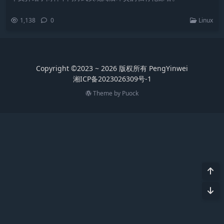
1,138
0
Linux
Copyright ©2023 ~ 2026 版权所有 PengYinwei
湘ICP备2023026309号-1
Theme by
Puock