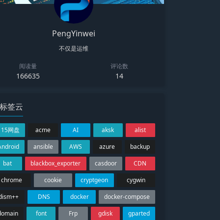
PengYinwei
不仅是运维
阅读量
评论数
166635
14
标签云
115网盘
acme
AI
aksk
alist
Android
ansible
AWS
azure
backup
bat
blackbox_exporter
casdoor
CDN
chrome
cookie
cryptgeon
cygwin
dism++
DNS
docker
docker-compose
domain
font
Frp
gdisk
gparted