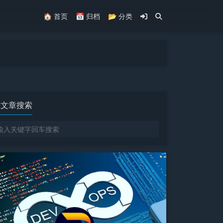
🏠 首页
📅 归档
📂 分类
文章搜索